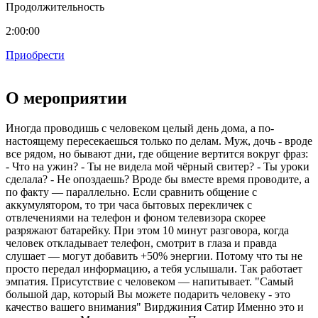
Продолжительность
2:00:00
Приобрести
О мероприятии
Иногда проводишь с человеком целый день дома, а по-
настоящему пересекаешься только по делам. Муж, дочь - вроде
все рядом, но бывают дни, где общение вертится вокруг фраз:
- Что на ужин? - Ты не видела мой чёрный свитер? - Ты уроки
сделала? - Не опоздаешь? Вроде бы вместе время проводите, а
по факту — параллельно. Если сравнить общение с
аккумулятором, то три часа бытовых перекличек с
отвлечениями на телефон и фоном телевизора скорее
разряжают батарейку. При этом 10 минут разговора, когда
человек откладывает телефон, смотрит в глаза и правда
слушает — могут добавить +50% энергии. Потому что ты не
просто передал информацию, а тебя услышали. Так работает
эмпатия. Присутствие с человеком — напитывает. "Самый
большой дар, который Вы можете подарить человеку - это
качество вашего внимания" Вирджиния Сатир Именно это и