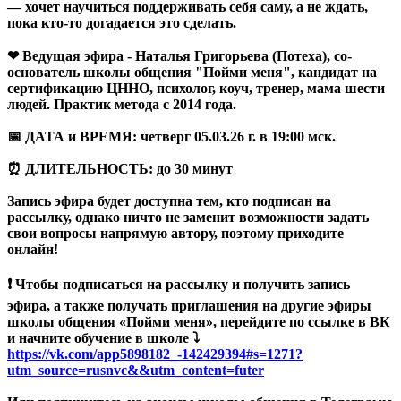
— хочет научиться поддерживать себя саму, а не ждать,
пока кто-то догадается это сделать.
❤ Ведущая эфира - Наталья Григорьева (Потеха), со-
основатель школы общения "Пойми меня", кандидат на
сертификацию ЦННО, психолог, коуч, тренер, мама шести
людей. Практик метода с 2014 года.
📅 ДАТА и ВРЕМЯ: четверг 05.03.26 г. в 19:00 мск.
⏰ ДЛИТЕЛЬНОСТЬ: до 30 минут
Запись эфира будет доступна тем, кто подписан на
рассылку, однако ничто не заменит возможности задать
свои вопросы напрямую автору, поэтому приходите
онлайн!
❗ Чтобы подписаться на рассылку и получить запись
эфира, а также получать приглашения на другие эфиры
школы общения «Пойми меня», перейдите по ссылке в ВК
и начните обучение в школе ⤵️
https://vk.com/app5898182_-142429394#s=1271?
utm_source=rusnvc&&utm_content=futer