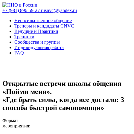
+7 (981) 896-59-27
rusnvc@yandex.ru
Ненасильственное общение
Тренеры и кандидаты CNVC
Ведущие и Практики
Тренинги
Сообщества и группы
Индивидуальная работа
FAQ
Открытые встречи школы общения
«Пойми меня».
«Где брать силы, когда все достало: 3
способа быстрой самопомощи»
Формат
мероприятия: