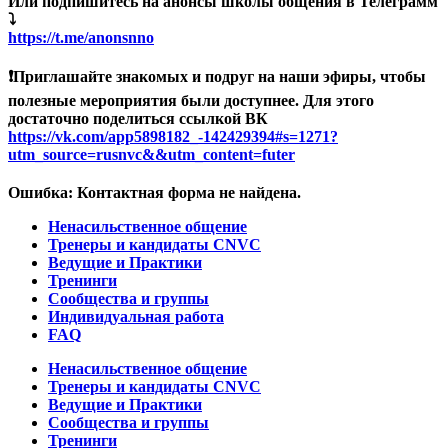
Или подпишитесь на анонсы школы общения в Телеграмм
⤵️
https://t.me/anonsnno
❗Приглашайте знакомых и подруг на наши эфиры, чтобы
полезные мероприятия были доступнее. Для этого
достаточно поделиться ссылкой ВК
https://vk.com/app5898182_-142429394#s=1271?
utm_source=rusnvc&&utm_content=futer
Ошибка:
Контактная форма не найдена.
Ненасильственное общение
Тренеры и кандидаты CNVC
Ведущие и Практики
Тренинги
Сообщества и группы
Индивидуальная работа
FAQ
Ненасильственное общение
Тренеры и кандидаты CNVC
Ведущие и Практики
Сообщества и группы
Тренинги