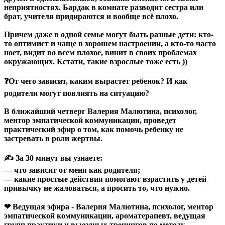
неприятностях. Бардак в комнате разводит сестра или
брат, учителя придираются и вообще всё плохо.
Причем даже в одной семье могут быть разные дети: кто-
то оптимист и чаще в хорошем настроении, а кто-то часто
ноет, видит во всем плохое, винит в своих проблемах
окружающих. Кстати, такие взрослые тоже есть ))
❓От чего зависит, каким вырастет ребенок? И как
родители могут повлиять на ситуацию?
В ближайший четверг Валерия Малютина, психолог,
ментор эмпатической коммуникации, проведет
практический эфир о том, как помочь ребенку не
застревать в роли жертвы.
✍ За 30 минут вы узнаете:
— что зависит от меня как родителя;
— какие простые действия помогают взрастить у детей
привычку не жаловаться, а просить то, что нужно.
❤ Ведущая эфира - Валерия Малютина, психолог, ментор
эмпатической коммуникации, ароматерапевт, ведущая
групп практики и выездных тренингов по методу