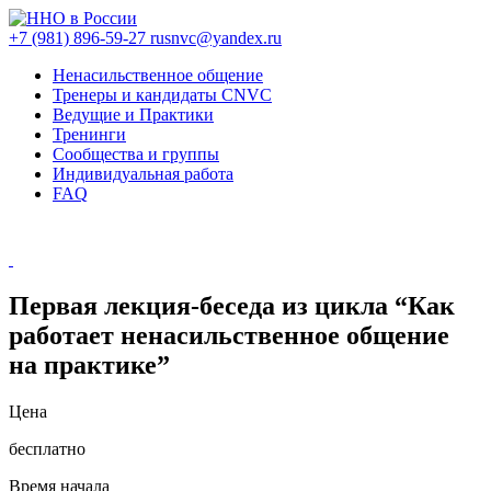
+7 (981) 896-59-27
rusnvc@yandex.ru
Ненасильственное общение
Тренеры и кандидаты CNVC
Ведущие и Практики
Тренинги
Сообщества и группы
Индивидуальная работа
FAQ
Первая лекция-беседа из цикла “Как
работает ненасильственное общение
на практике”
Цена
бесплатно
Время начала