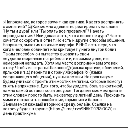
⚡️Напряжение, которое звучит как критика. Как его воспринять
с эмпатией? 🤗 Как можно адекватно реагировать на слова:
"Ну ты и дура!" или "Ты опять всё провалил!"? Начать
оправдываться? Или доказывать, что я вовсе не дура? Часто
хочется оскорбить в ответ. Но есть и другие способы общения.
Например, эмпатия на языке жирафа. В ННО есть вера, что
когда человек обвиняет или критикует у него внутри болит.
Таким способом он пытается выразить свои
неудовлетворенные потребности и, на самом деле, нет
намерения нападать. Хотя мы часто воспринимаем это как
атаку. Чтобы из страны Шакалов 🐺 (языка критики, обвинений,
ярлыков и т.д) перейти в страну Жирафов 🦒 (языка
соединяющего общения), нужны мостики. На практикуме
будем учиться строить эти мостик эмпатии, которые помогут
снять напряжение. Для того, чтобы увидеть боль за критикой,
важно самой оставаться в ресурсе. Тогда мы сможем давать
этим словам просто быть, как ветеру в летний день. Проходить
мимо и сохранять спокойствие, гармонию и баланс.
Занимаемся каждый вторник и среду, онлайн. Ссылка на
встречу будет в группе (https://t.me/+vs9N5KT07IZiOGZi) в
день практикума.