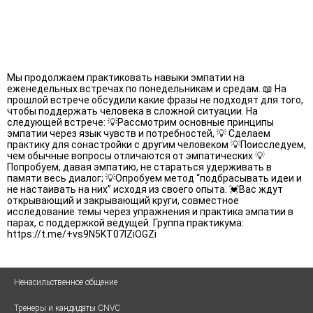
Мы продолжаем практиковать навыки эмпатии на
еженедельных встречах по понедельникам и средам. 📖 На
прошлой встрече обсудили какие фразы не подходят для того,
чтобы поддержать человека в сложной ситуации. На
следующей встрече: 💡Рассмотрим основные принципы
эмпатии через язык чувств и потребностей, 💡 Сделаем
практику для сонастройки с другим человеком 💡Поисследуем,
чем обычные вопросы отличаются от эмпатических 💡
Попробуем, давая эмпатию, не стараться удерживать в
памяти весь диалог; 💡Опробуем метод “подбрасывать идеи и
не настаивать на них” исходя из своего опыта. 💓Вас ждут
открывающий и закрывающий круги, совместное
исследование темы через упражнения и практика эмпатии в
парах, с поддержкой ведущей. Группа практикума:
https://t.me/+vs9N5KT07IZiOGZi
Ненасильственное общение
Тренеры и кандидаты CNVC