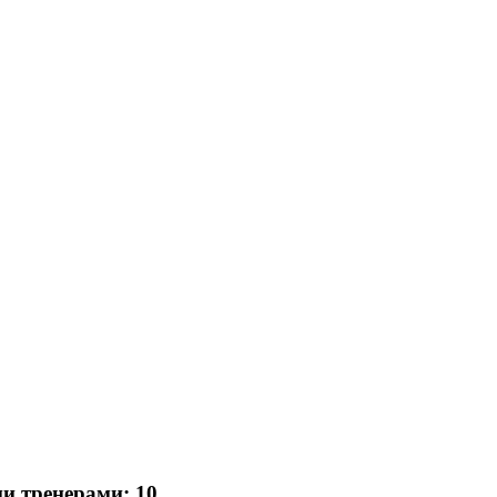
ми тренерами:
10