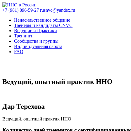
+7 (981) 896-59-27
rusnvc@yandex.ru
Ненасильственное общение
Тренеры и кандидаты CNVC
Ведущие и Практики
Тренинги
Сообщества и группы
Индивидуальная работа
FAQ
Ведущий, опытный практик ННО
Дар Терехова
Ведущий, опытный практик ННО
Количество дней тренингов с сертифицированны